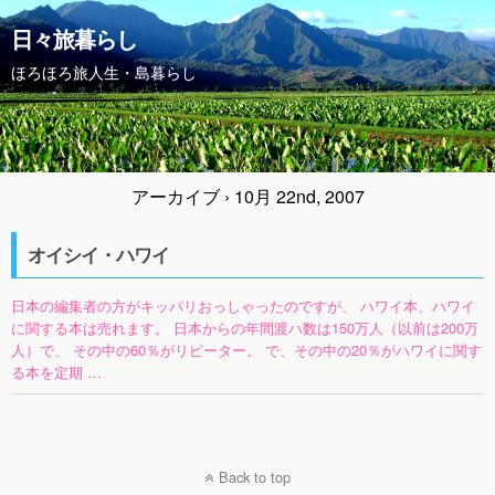
日々旅暮らし
ほろほろ旅人生・島暮らし
アーカイブ › 10月 22nd, 2007
オイシイ・ハワイ
日本の編集者の方がキッパリおっしゃったのですが、 ハワイ本、ハワイ
に関する本は売れます。 日本からの年間渡ハ数は150万人（以前は200万
人）で、 その中の60％がリピーター。 で、その中の20％がハワイに関す
る本を定期 …
Back to top