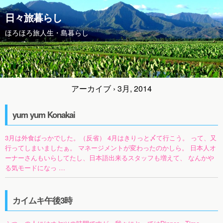
日々旅暮らし
ほろほろ旅人生・島暮らし
アーカイブ › 3月, 2014
yum yum Konakai
3月は外食ばっかでした。（反省） 4月はきりっと〆て行こう。 って、又
行ってしまいましたぁ。 マネージメントが変わったのかしら。 日本人オ
ーナーさんもいらしてたし、日本語出来るスタッフも増えて、 なんかや
る気モードになっ …
カイムキ午後3時