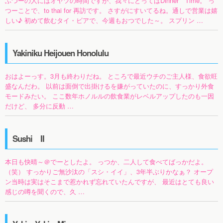
ふつーの人にはオヤツの時間ですが、我々にとってはDinner Time。 っ
つーことで、to thai for 再訪です。 さすがにすいてるね。通しで営業は嬉
しい♪ 初めて飲むタイ・ビアで、今週もおつでした～。 スプリン …
Yakiniku Heijouen Honolulu
おはよーっす。3月も終わりだね。 ところで最近ウチのご主人様、食欲旺
盛なんだわ。 以前は面倒で出掛けるを嫌がっていたのに、すっかり外食
モードみたい。 ここ数年ホノルルの飲食業がレベルアップしたのも一因
だけど、 多分に反動 …
Sushi II
本日も快晴～＠でーとしたよ。 っつか、二人して食べてばっかだよ。
（笑） すっかりご無沙汰の「スシ・イイ」、3年半ぶりかなぁ？ オープ
ン当時は実はそこまで惹かれず忘れていたんですが、 最近はとても良い
感じの噂を聞くので、久 …