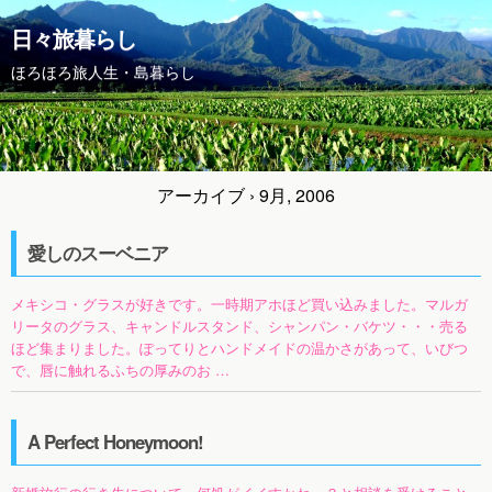
日々旅暮らし
ほろほろ旅人生・島暮らし
アーカイブ › 9月, 2006
愛しのスーベニア
メキシコ・グラスが好きです。一時期アホほど買い込みました。マルガ
リータのグラス、キャンドルスタンド、シャンパン・バケツ・・・売る
ほど集まりました。ぽってりとハンドメイドの温かさがあって、いびつ
で、唇に触れるふちの厚みのお …
A Perfect Honeymoon!