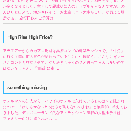
新婚旅行の行き先について、何処がイイすかね～？と相談を受けること
が多くなりました。主として親戚や知人のカップルからなんですが。の
んびりと出来て、海がキレイで、お土産（コレ大事らしい）が買える場
所かぁ。 旅行日数＆ご予算は …
High Rise High Price?
アラモアナからカカアコ周辺は高層コンドの建築ラッシュで、「牛角」
に行く度毎に街の景色が変わっていることに心底驚く。こんなにぎょー
さんコンドを林立させて、やり過ぎちゃうの？と思ってる人も多いので
はないかしらん。「1箇所に密 …
something missing
ホテルマンの知人から、ハワイのホテルに欠けているものは？と訊かれ
たので、「妖しさかな～Hっぽさが足りないのよね」と無責任に答えてお
きました。ディズニーランド的なアトラクション満載の大型ホテルは、
ファミリー向けに造られたも …