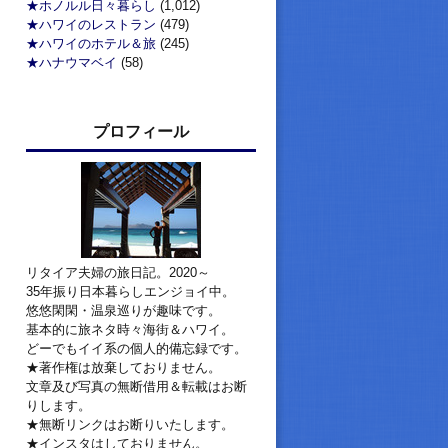
★ホノルル日々暮らし
(1,012)
★ハワイのレストラン
(479)
★ハワイのホテル＆旅
(245)
★ハナウマベイ
(58)
プロフィール
リタイア夫婦の旅日記。2020～
35年振り日本暮らしエンジョイ中。
悠悠閑閑・温泉巡りが趣味です。
基本的に旅ネタ時々海街＆ハワイ。
どーでもイイ系の個人的備忘録です。
★著作権は放棄しておりません。
文章及び写真の無断借用＆転載はお断
りします。
★無断リンクはお断りいたします。
★インスタはしておりません。