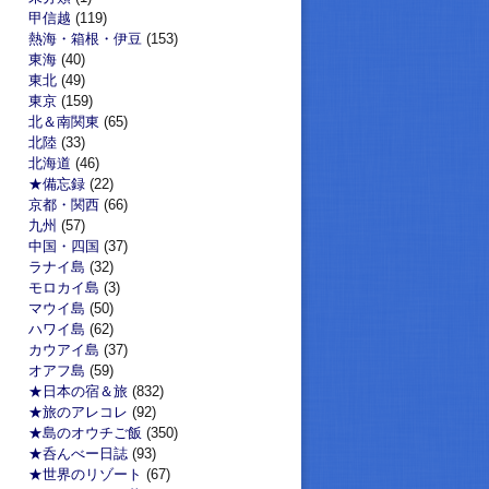
甲信越
(119)
熱海・箱根・伊豆
(153)
東海
(40)
東北
(49)
東京
(159)
北＆南関東
(65)
北陸
(33)
北海道
(46)
★備忘録
(22)
京都・関西
(66)
九州
(57)
中国・四国
(37)
ラナイ島
(32)
モロカイ島
(3)
マウイ島
(50)
ハワイ島
(62)
カウアイ島
(37)
オアフ島
(59)
★日本の宿＆旅
(832)
★旅のアレコレ
(92)
★島のオウチご飯
(350)
★呑んべー日誌
(93)
★世界のリゾート
(67)