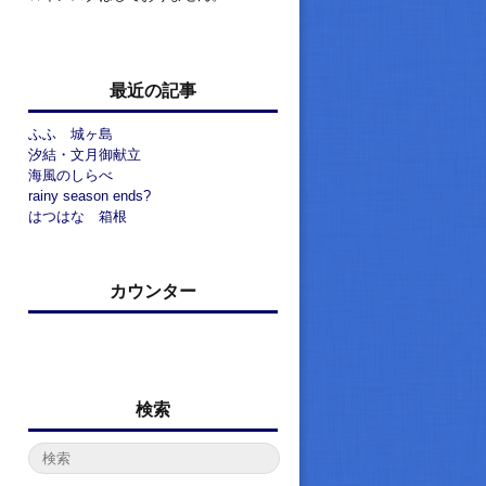
最近の記事
ふふ 城ヶ島
汐結・文月御献立
海風のしらべ
rainy season ends?
はつはな 箱根
カウンター
検索