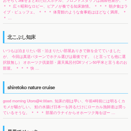
おそらく3棟をまとめた巨大ホテル、フロントスタッフは国際色豊か。 ＊
＊ ＊ 広々昭和なロビー、ピアノが奏でる知床旅情。 ＊ ＊ ＊ 朝夕食はラ
イブ・ビュッフェ。 ＊ ＊ ＊ 体育館のような食事処はほどなく満席。 ＊
＊ …
北こぶし知床
いつもは泊まりたい宿・泊まりたい部屋ありきで旅を企てていました
が、 今回は真逆パターンでホテル選びは最後です。（と言っても他に選
択肢無し） オホーツク倶楽部・露天風呂付DXツイン50平米と言う名のお
部屋。 ＊ ＊ ＊ 快 …
shiretoko nature cruise
good morning Utoro@4:00am. 知床の朝は早い、午前4時前には明るくカ
モメが騒がしい。 鮭の水揚げ日本一を誇るだけにローカル漁師達は潤っ
ているそうな。 ＊ ＊ ＊ 部屋のラナイからオホーツク海をぼー …