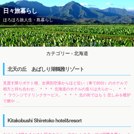
日々旅暮らし
ほろほろ旅人生・島暮らし
カテゴリー ›
北海道
北天の丘 あばしり湖鶴雅リゾート
見渡す限りポテト畑、女満別空港からほど近い（車で20分）のホテルで
相方と待ち合わせ。 ＊ ＊ ＊ 北海道のホテルの造りは大らか～。 ＊ ＊
＊ ラウンジでドリンクサービス。 ＊ ＊ ＊ 北の街ではもう 悲しみを暖炉
で燃や …
Kitakobushi Shiretoko hotel&resort