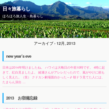
日々旅暮らし
ほろほろ旅人生・島暮らし
アーカイブ › 12月, 2013
new year’s eve
日本は2014年明けましたね。 ハワイは大晦日の午前10時です。 4時に起
きて、紅白見ましたよ。 綾瀬さんがアレレだったので、嵐がやけに頼も
しく見えた。（笑） クドカン劇場面白かった～♪ 朝ドラ見てた人には、
たまらん演出 …
2013 お宿備忘録