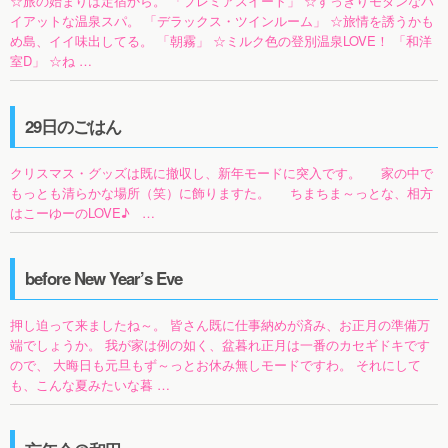
☆旅の始まりは定宿から。 「プレミアスイート」 ☆すっきりモダンなハ
イアットな温泉スパ。 「デラックス・ツインルーム」 ☆旅情を誘うかも
め島、イイ味出してる。 「朝霧」 ☆ミルク色の登別温泉LOVE！ 「和洋
室D」 ☆ね …
29日のごはん
クリスマス・グッズは既に撤収し、新年モードに突入です。 家の中で
もっとも清らかな場所（笑）に飾りますた。 ちまちま～っとな、相方
はこーゆーのLOVE♪ …
before New Year’s Eve
押し迫って来ましたね～。 皆さん既に仕事納めが済み、お正月の準備万
端でしょうか。 我が家は例の如く、盆暮れ正月は一番のカセギドキです
ので、 大晦日も元旦もず～っとお休み無しモードですわ。 それにして
も、こんな夏みたいな暮 …