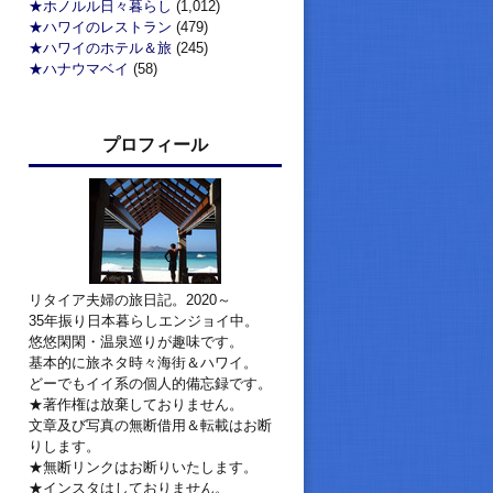
★ホノルル日々暮らし
(1,012)
★ハワイのレストラン
(479)
★ハワイのホテル＆旅
(245)
★ハナウマベイ
(58)
プロフィール
リタイア夫婦の旅日記。2020～
35年振り日本暮らしエンジョイ中。
悠悠閑閑・温泉巡りが趣味です。
基本的に旅ネタ時々海街＆ハワイ。
どーでもイイ系の個人的備忘録です。
★著作権は放棄しておりません。
文章及び写真の無断借用＆転載はお断
りします。
★無断リンクはお断りいたします。
★インスタはしておりません。