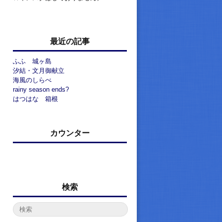
最近の記事
ふふ 城ヶ島
汐結・文月御献立
海風のしらべ
rainy season ends?
はつはな 箱根
カウンター
検索