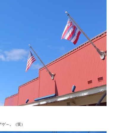
。
アゲ～。（笑）