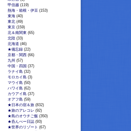
甲信越
(119)
熱海・箱根・伊豆
(153)
東海
(40)
東北
(49)
東京
(159)
北＆南関東
(65)
北陸
(33)
北海道
(46)
★備忘録
(22)
京都・関西
(66)
九州
(57)
中国・四国
(37)
ラナイ島
(32)
モロカイ島
(3)
マウイ島
(50)
ハワイ島
(62)
カウアイ島
(37)
オアフ島
(59)
★日本の宿＆旅
(832)
★旅のアレコレ
(92)
★島のオウチご飯
(350)
★呑んべー日誌
(93)
★世界のリゾート
(67)