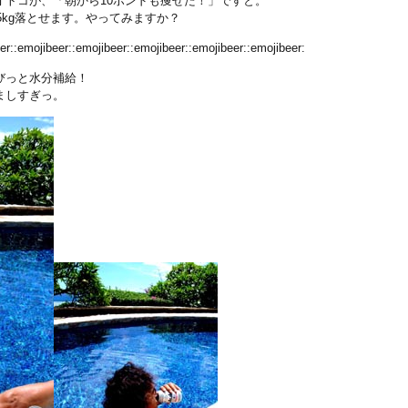
オトコが、「朝から10ポンドも痩せた！」ですと。
5kg落とせます。やってみますか？
er::emojibeer::emojibeer::emojibeer::emojibeer::emojibeer:
びっと水分補給！
ましすぎっ。