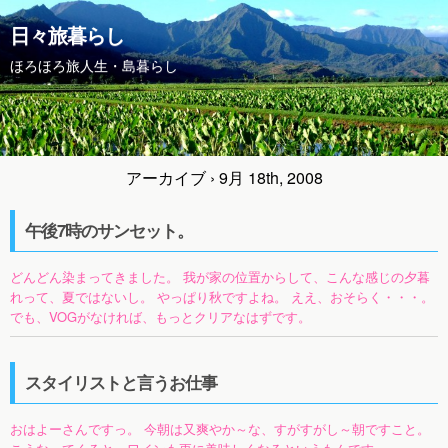
日々旅暮らし
ほろほろ旅人生・島暮らし
アーカイブ › 9月 18th, 2008
午後7時のサンセット。
どんどん染まってきました。 我が家の位置からして、こんな感じの夕暮
れって、夏ではないし。 やっぱり秋ですよね。 ええ、おそらく・・・。
でも、VOGがなければ、もっとクリアなはずです。
スタイリストと言うお仕事
おはよーさんですっ。 今朝は又爽やか～な、すがすがし～朝ですこと。