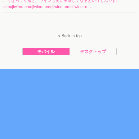
こうなってくると、ワインも更に美味しくなるというもんです。
:emojiwine::emojiwine::emojiwine::emojiwine::e …
Back to top
モバイル
デスクトップ