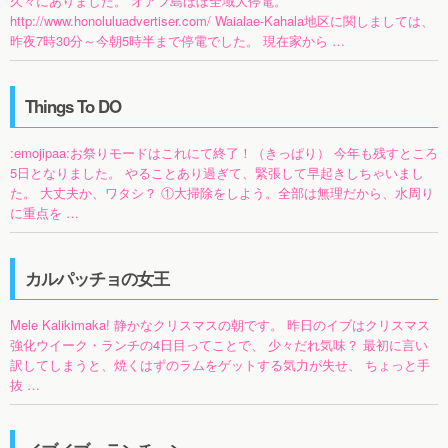
久々にありました。 オアフ島ほぼ全域大停電。
http://www.honoluluadvertiser.com/ Waialae-Kahala地区に関しましては、
昨夜7時30分～今朝5時半まで停電でした。 現在家から …
Things To DO
:emojipaa:お祭りモードはこれにて終了！（きっぱり） 今年も残すところ
5日となりました。 やることあり過ぎて、緊張して早起きしちゃいまし
た。 大丈夫か、ワタシ？ ①大掃除をしよう。全部は無理だから、水周り
に重点を …
カルパッチョの女王
Mele Kalikimaka! 静かなクリスマスの朝です。 昨日のイブはクリスマス
強化ウイーク・ランチの4日目ってことで、 少々だれ気味？ 最初に言い
訳してしまうと、焼くはずのラムをゲットする気力が失せ、 ちょっと手
抜 …