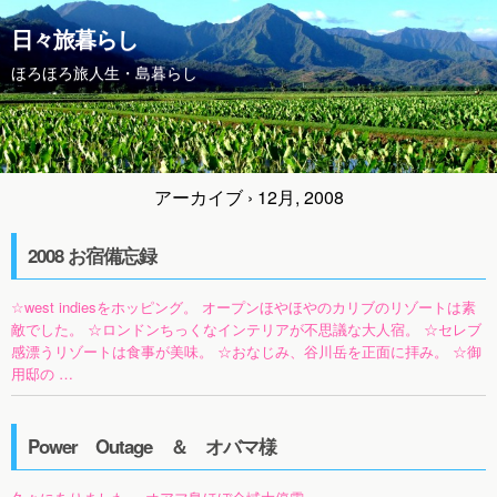
日々旅暮らし
ほろほろ旅人生・島暮らし
アーカイブ › 12月, 2008
2008 お宿備忘録
☆west indiesをホッピング。 オープンほやほやのカリブのリゾートは素
敵でした。 ☆ロンドンちっくなインテリアが不思議な大人宿。 ☆セレブ
感漂うリゾートは食事が美味。 ☆おなじみ、谷川岳を正面に拝み。 ☆御
用邸の …
Power Outage ＆ オバマ様