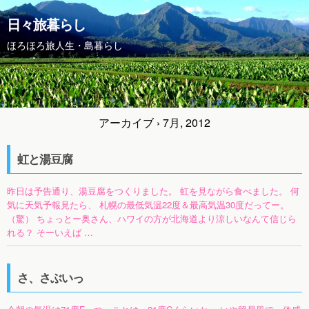
日々旅暮らし
ほろほろ旅人生・島暮らし
アーカイブ › 7月, 2012
虹と湯豆腐
昨日は予告通り、湯豆腐をつくりました。 虹を見ながら食べました。 何
気に天気予報見たら、 札幌の最低気温22度＆最高気温30度だってー。
（驚） ちょっとー奥さん、ハワイの方が北海道より涼しいなんて信じら
れる？ そーいえば …
さ、さぶいっ