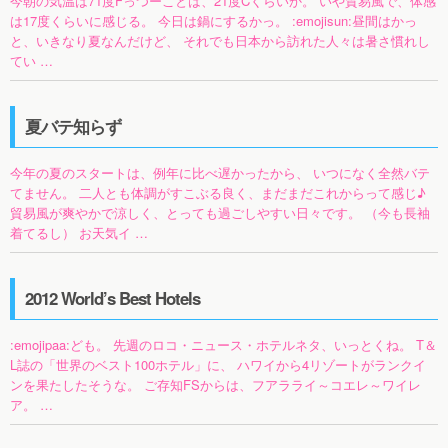
今朝の気温は71度Fっつーことは、21度Cくらいか。 いや貿易風で、体感
は17度くらいに感じる。 今日は鍋にするかっ。 :emojisun:昼間はかっ
と、いきなり夏なんだけど、 それでも日本から訪れた人々は暑さ慣れし
てい …
夏バテ知らず
今年の夏のスタートは、例年に比べ遅かったから、 いつになく全然バテ
てません。 二人とも体調がすこぶる良く、まだまだこれからって感じ♪
貿易風が爽やかで涼しく、とっても過ごしやすい日々です。 （今も長袖
着てるし） お天気イ …
2012 World’s Best Hotels
:emojipaa:ども。 先週のロコ・ニュース・ホテルネタ、いっとくね。 T＆
L誌の「世界のベスト100ホテル」に、 ハワイから4リゾートがランクイ
ンを果たしたそうな。 ご存知FSからは、フアラライ～コエレ～ワイレ
ア。 …