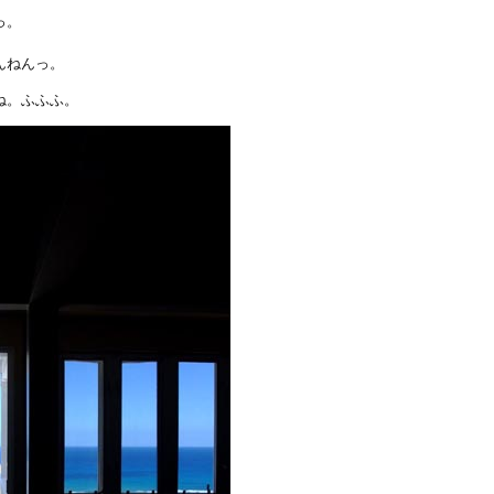
っ。
んねんっ。
ね。ふふふ。