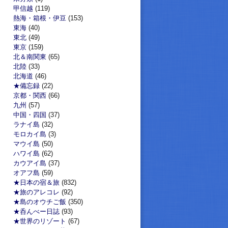
甲信越
(119)
熱海・箱根・伊豆
(153)
東海
(40)
東北
(49)
東京
(159)
北＆南関東
(65)
北陸
(33)
北海道
(46)
★備忘録
(22)
京都・関西
(66)
九州
(57)
中国・四国
(37)
ラナイ島
(32)
モロカイ島
(3)
マウイ島
(50)
ハワイ島
(62)
カウアイ島
(37)
オアフ島
(59)
★日本の宿＆旅
(832)
★旅のアレコレ
(92)
★島のオウチご飯
(350)
★呑んべー日誌
(93)
★世界のリゾート
(67)