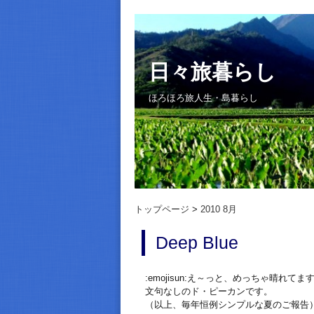
日々旅暮らし
ほろほろ旅人生・島暮らし
トップページ
2010 8月
Deep Blue
:emojisun:え～っと、めっちゃ晴れてま
文句なしのド・ピーカンです。
（以上、毎年恒例シンプルな夏のご報告