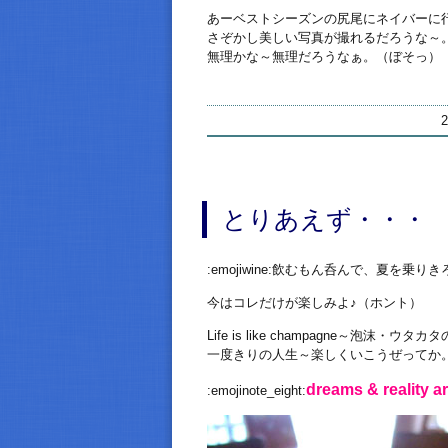
あーベストシーズンの尻尾にネイバーに
さぞかし美しい写真が撮れるだろうな～
無理かな～無理だろうなぁ。（ぼそっ）
とりあえず・・・
:emojiwine:飲むもん呑んで、夏を乗り
今はコレだけが楽しみよ♪（ホント）
Life is like champagne～泡沫・
一度きりの人生～楽しくいこうぜってか
dreams & reality 
:emojinote_eight: