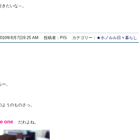
行きたいな～。
。
2010年8月7日9:25 AM
投稿者：PIS
カテゴリー：
★ホノルル日々暮らし
きろー。
ウタカタのようのものさっ。
。
are one
だわよね。