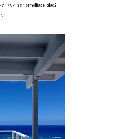
は？:emojiface_glad2:
ど、