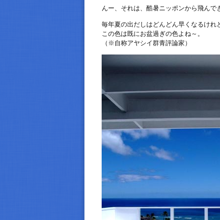
んー、それは、酷暑ニッポンから飛んできたせいで
毎年夏の出だしはどんどん早くなるけれ
この色は既にお盆過ぎの色よね～。
（※自称アヤシイ群青評論家）