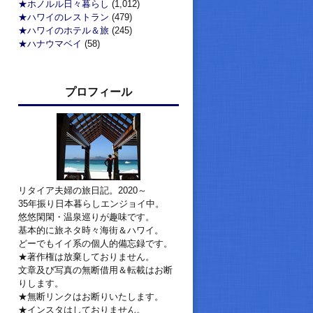
★ホノルル日々暮らし
(1,012)
★ハワイのレストラン
(479)
★ハワイのホテル＆旅
(245)
★ハナウマベイ
(58)
プロフィール
リタイア夫婦の旅日記。2020～
35年振り日本暮らしエンジョイ中。
悠悠閑閑・温泉巡りが趣味です。
基本的に旅ネタ時々海街＆ハワイ。
どーでもイイ系の個人的備忘録です。
★著作権は放棄しておりません。
文章及び写真の無断借用＆転載はお断
りします。
★無断リンクはお断りいたします。
★インスタはしておりません。