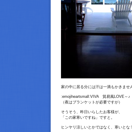
家の中に居る分には汗は一滴もかきませ
:emojiheartsmall:VIVA 貿易風LOVE～♪
（夜はブランケットが必要ですが）
そうそう、昨日いらしたお客様が、
「この家寒いですね」ですと。
ヒンヤリ涼しいとかではなく、寒いとな