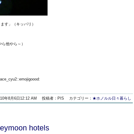
に限ります」（キッパリ）
やら他やら～）
yu2::emojigoood:
010年8月6日12:12 AM
投稿者：PIS
カテゴリー：
★ホノルル日々暮らし
neymoon hotels