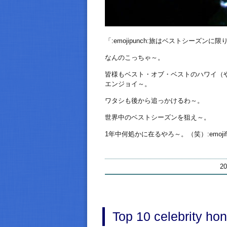
「:emojipunch:旅はベストシーズン
なんのこっちゃ～。
皆様もベスト・オブ・ベストのハワイ（
エンジョイ～。
ワタシも後から追っかけるわ～。
世界中のベストシーズンを狙え～。
1年中何処かに在るやろ～。（笑）:emojiface_c
2
Top 10 celebrity ho