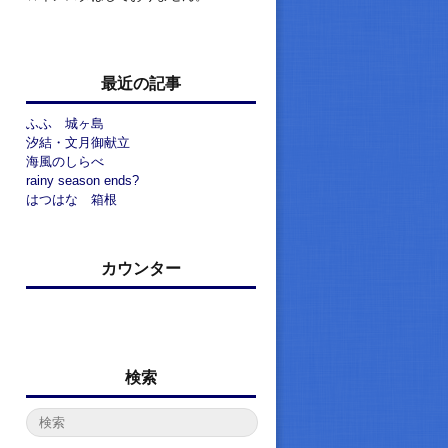
最近の記事
ふふ 城ヶ島
汐結・文月御献立
海風のしらべ
rainy season ends?
はつはな 箱根
カウンター
検索