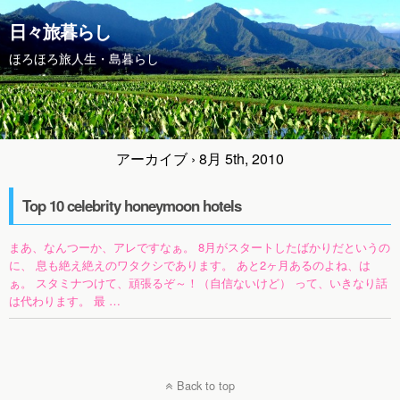
日々旅暮らし
ほろほろ旅人生・島暮らし
アーカイブ › 8月 5th, 2010
Top 10 celebrity honeymoon hotels
まあ、なんつーか、アレですなぁ。 8月がスタートしたばかりだというの
に、 息も絶え絶えのワタクシであります。 あと2ヶ月あるのよね、は
ぁ。 スタミナつけて、頑張るぞ～！（自信ないけど） って、いきなり話
は代わります。 最 …
Back to top