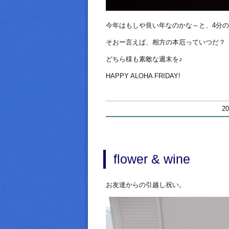
今年はもしや良い年なのかな～と、4分
そおー言えば、相方の本厄っていつだ？
どちら様も素敵な週末を♪
HAPPY ALOHA FRIDAY!
2
flower & wine
お友達からの引越し祝い。