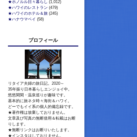
★ホノルル日々暮らし
(1,012)
★ハワイのレストラン
(479)
★ハワイのホテル＆旅
(245)
★ハナウマベイ
(58)
プロフィール
リタイア夫婦の旅日記。2020～
35年振り日本暮らしエンジョイ中。
悠悠閑閑・温泉巡りが趣味です。
基本的に旅ネタ時々海街＆ハワイ。
どーでもイイ系の個人的備忘録です。
★著作権は放棄しておりません。
文章及び写真の無断借用＆転載はお断
りします。
★無断リンクはお断りいたします。
★インスタはしておりません。