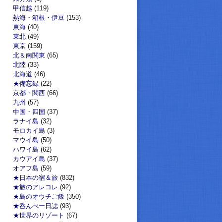
甲信越
(119)
熱海・箱根・伊豆
(153)
東海
(40)
東北
(49)
東京
(159)
北＆南関東
(65)
北陸
(33)
北海道
(46)
★備忘録
(22)
京都・関西
(66)
九州
(57)
中国・四国
(37)
ラナイ島
(32)
モロカイ島
(3)
マウイ島
(50)
ハワイ島
(62)
カウアイ島
(37)
オアフ島
(59)
★日本の宿＆旅
(832)
★旅のアレコレ
(92)
★島のオウチご飯
(350)
★呑んべー日誌
(93)
★世界のリゾート
(67)