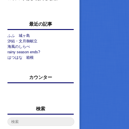
最近の記事
ふふ 城ヶ島
汐結・文月御献立
海風のしらべ
rainy season ends?
はつはな 箱根
カウンター
検索