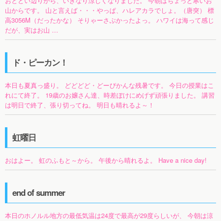
おととい辺りから、いきなり涼しくなりました。 今朝はちょっと寒いお
山からです。 山と言えば・・・やっぱ、ハレアカラでしょ。（唐突） 標
高3056M（だったかな） そりゃーさぶかったよっ。 ハワイは海って感じ
だが、実はお山 …
ド・ピーカン！
本日も夏真っ盛り。 どどどど・どーぴかんな残暑です。 今日の授業はこ
れにて終了。 19歳のお嬢さん達、時差ぼけにめげず頑張りました。 講習
は明日で終了、張り切ってね。 明日も晴れるよ～！
虹曜日
おはよー。 虹のふもと～から。 午後から晴れるよ。 Have a nice day!
end of summer
本日のホノルル地方の最低気温は24度で最高が29度らしいが、 今朝は涼