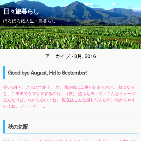
日々旅暮らし
ほろほろ旅人生・島暮らし
アーカイブ › 8月, 2016
Good bye August, Hello September!
長い8月も、これにて終了。 で、我が家は工事が始まるのだ。 秋になる
と、ご褒美でウズウズするのだ。（笑） 壁ぶち抜いて～こんなイメージ
なんだけど、わからないよね。 現在はこんな感じなんだが、わかりやす
いよね。 えーっと、 …
秋の気配