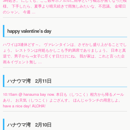
3時起き。 にしても、ここ数年ホノルルに雨季という概念が無くなった模
様。 下手したら、夏季より晴天続きで雨無しみたいな、不思議。 金曜日
のシャン。 今週 …
happy valentine’s day
ハワイは3連休どす～。 ヴァレンタインは、さぞかし盛り上がることでし
ょう。 レストランは何処もかしこも予約満席でありましょう。 日本と真
逆で、男子から→女子に尽くす日だけにね。 我が家は、これと言った企
画＆イヴェント無し …
ハナウマ湾 2月11日
10:15am @ hanauma bay now. 本日も（しつこく）相方から帰るメール
あり。 お天気（しつこく）よござんす。 ほんじゃランチの用意しよ。
have a nice day! ALOHA!
ハナウマ湾 2月10日