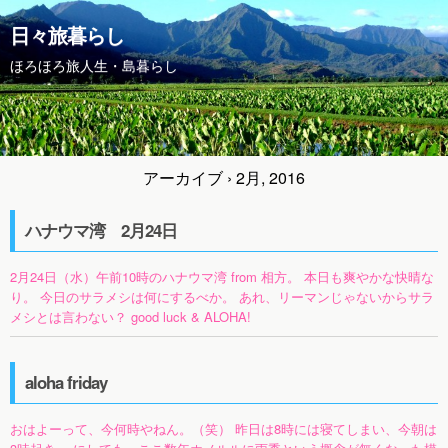
日々旅暮らし
ほろほろ旅人生・島暮らし
アーカイブ › 2月, 2016
ハナウマ湾 2月24日
2月24日（水）午前10時のハナウマ湾 from 相方。 本日も爽やかな快晴な
り。 今日のサラメシは何にするべか。 あれ、リーマンじゃないからサラ
メシとは言わない？ good luck & ALOHA!
aloha friday
おはよーって、今何時やねん。（笑） 昨日は8時には寝てしまい、今朝は