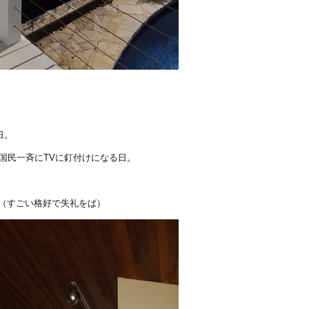
日。
国民一斉にTVに釘付けになる日。
。（すごい格好で失礼をば）