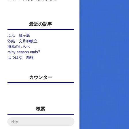
最近の記事
ふふ 城ヶ島
汐結・文月御献立
海風のしらべ
rainy season ends?
はつはな 箱根
カウンター
検索