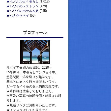
★ホノルル日々暮らし
(1,012)
★ハワイのレストラン
(479)
★ハワイのホテル＆旅
(245)
★ハナウマベイ
(58)
プロフィール
リタイア夫婦の旅日記。2020～
35年振り日本暮らしエンジョイ中。
悠悠閑閑・温泉巡りが趣味です。
基本的に旅ネタ時々海街＆ハワイ。
どーでもイイ系の個人的備忘録です。
★著作権は放棄しておりません。
文章及び写真の無断借用＆転載はお断
りします。
★無断リンクはお断りいたします。
★インスタはしておりません。