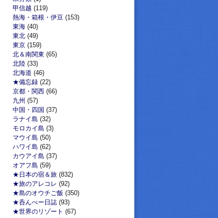
甲信越
(119)
熱海・箱根・伊豆
(153)
東海
(40)
東北
(49)
東京
(159)
北＆南関東
(65)
北陸
(33)
北海道
(46)
★備忘録
(22)
京都・関西
(66)
九州
(57)
中国・四国
(37)
ラナイ島
(32)
モロカイ島
(3)
マウイ島
(50)
ハワイ島
(62)
カウアイ島
(37)
オアフ島
(59)
★日本の宿＆旅
(832)
★旅のアレコレ
(92)
★島のオウチご飯
(350)
★呑んべー日誌
(93)
★世界のリゾート
(67)