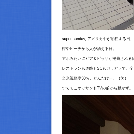
super sunday, アメリカ中が熱狂する日。
街やビーチから人が消える日。
アホみたいにビア＆ピッザが消費される
レストランも道路もSCもガラガラで、全
全米視聴率50％。どんだけー。（笑）
すててこオッサンもTVの前から動かず