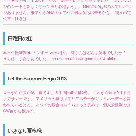
半年振りのダニエルK井上空港、若干キレイになってました。 UAラウン
ジのシートも新しくなって座り心地よろし。 HNLのUAはCのみでFラウン
ジありません。来年からANAのエアバス飛ぶから出来るかも。 我々の定
位置：往きは …
日曜日の虹
本日午後6時のレインボー with 相方。 皆さんはどんな週末でしたか？
うちは、まあまあでした。 no rain no rainbow good luck & aloha!
Let the Summer Begin 2018
今日から正真正銘、夏です。 5月16日＠午後2時。 これから延々9月下旬
までサマーです。 アメリカの夏はメモリアルデーからレイバーデーと言
われているけど、 ハワイの場合はもうちょっと長めで、個人的観測では
GW後から秋分の …
いきなり夏模様