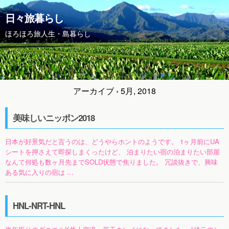
日々旅暮らし
ほろほろ旅人生・島暮らし
アーカイブ › 5月, 2018
美味しいニッポン2018
日本が好景気だと言うのは、どうやらホントのようです。 1ヶ月前にUA
シートを押さえて即探しまくったけど、 泊まりたい宿の泊まりたい部屋
なんて何処も数ヶ月先までSOLD状態で焦りました。 冗談抜きで、興味
ある気に入りの宿は …
HNL-NRT-HNL