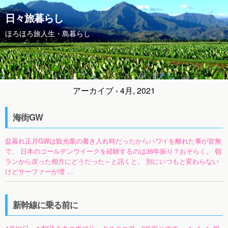
日々旅暮らし
ほろほろ旅人生・島暮らし
アーカイブ › 4月, 2021
海街GW
盆暮れ正月GWは観光業の書き入れ時だったからハワイを離れた事が皆無
で、 日本のゴールデンウイークを経験するのは36年振り？おそらく。 朝
ランから戻った相方にどうだった～と訊くと、 別にいつもと変わらない
けどサーファーが増 …
新幹線に乗る前に