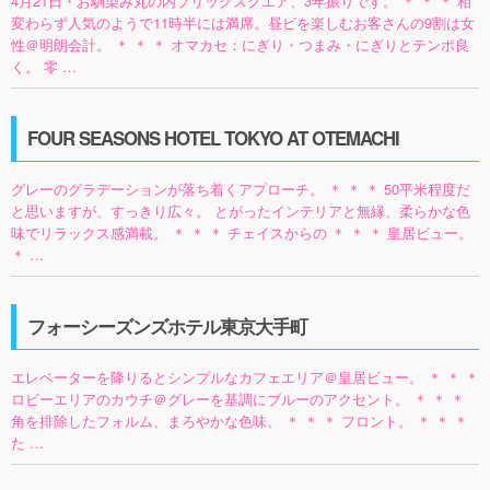
4月21日・お馴染み丸の内ブリックスクエア、3年振りです。 ＊ ＊ ＊ 相
変わらず人気のようで11時半には満席。昼ビを楽しむお客さんの9割は女
性＠明朗会計。 ＊ ＊ ＊ オマカセ：にぎり・つまみ・にぎりとテンポ良
く。 零 …
FOUR SEASONS HOTEL TOKYO AT OTEMACHI
グレーのグラデーションが落ち着くアプローチ。 ＊ ＊ ＊ 50平米程度だ
と思いますが、すっきり広々。 とがったインテリアと無縁、柔らかな色
味でリラックス感満載。 ＊ ＊ ＊ チェイスからの ＊ ＊ ＊ 皇居ビュー。
＊ …
フォーシーズンズホテル東京大手町
エレベーターを降りるとシンプルなカフェエリア＠皇居ビュー。 ＊ ＊ ＊
ロビーエリアのカウチ＠グレーを基調にブルーのアクセント。 ＊ ＊ ＊
角を排除したフォルム、まろやかな色味。 ＊ ＊ ＊ フロント。 ＊ ＊ ＊
た …