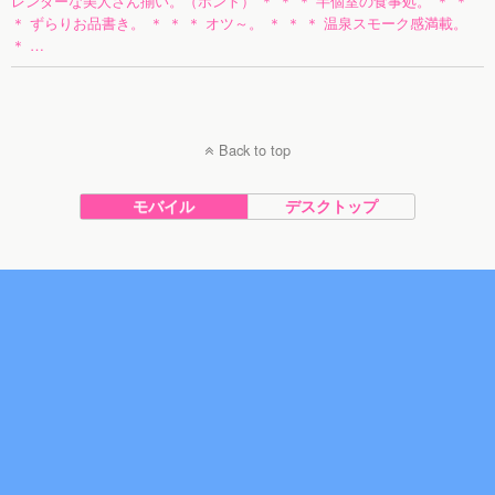
レンダーな美人さん揃い。（ホント） ＊ ＊ ＊ 半個室の食事処。 ＊ ＊
＊ ずらりお品書き。 ＊ ＊ ＊ オツ～。 ＊ ＊ ＊ 温泉スモーク感満載。
＊ …
Back to top
モバイル
デスクトップ