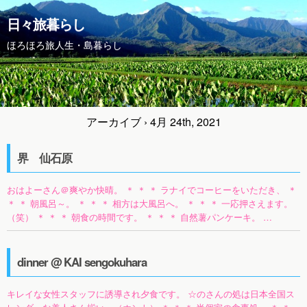
日々旅暮らし
ほろほろ旅人生・島暮らし
アーカイブ › 4月 24th, 2021
界 仙石原
おはよーさん＠爽やか快晴。 ＊ ＊ ＊ ラナイでコーヒーをいただき、 ＊
＊ ＊ 朝風呂～。 ＊ ＊ ＊ 相方は大風呂へ。 ＊ ＊ ＊ 一応押さえます。
（笑） ＊ ＊ ＊ 朝食の時間です。 ＊ ＊ ＊ 自然薯パンケーキ。 …
dinner @ KAI sengokuhara
キレイな女性スタッフに誘導され夕食です。 ☆のさんの処は日本全国ス