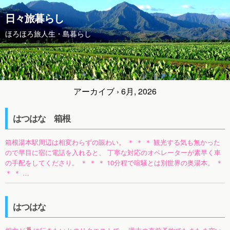
日々旅暮らし
ほろほろ旅人生・島暮らし
アーカイブ › 6月, 2026
はつはな 箱根
箱根湯本駅周辺は相変わらずの賑わい。 ＊ ＊ ＊ 観光する気も無かった
ので早目に宿に電話を入れると、 丁寧な対応のオペレーターが素早く車
の手配をしてくださり。 ＊ ＊ ＊ 10分程で喧騒とは別世界の奥湯本。 ＊
＊ ＊ …
はつはな