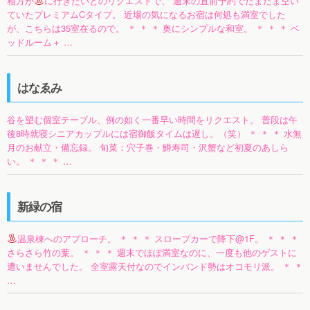
相方が
に行きたいとのリクエストで、 週末の直前予約でたまたま空い
ていたプレミアムCタイプ。 近場の気になるお宿は何処も満室でした
が、こちらは35室在るので。 ＊ ＊ ＊ 奥にシンプルな和室。 ＊ ＊ ＊ ベ
ッドルーム＋ …
はなゑみ
谷を望む個室テーブル、例の如く一番早い時間をリクエスト。 普段は午
後8時就寝シニアカップルには宿御飯タイムは遅し。（笑） ＊ ＊ ＊ 水無
月のお献立・備忘録。 旬菜：穴子巻・鱒寿司・沢蟹など初夏のあしら
い。 ＊ ＊ ＊ …
新緑の宿
温泉棟へのアプローチ。 ＊ ＊ ＊ スロープカーで降下@1F。 ＊ ＊ ＊
さらさら竹の葉。 ＊ ＊ ＊ 週末でほぼ満室なのに、一度も他のゲストに
遭いませんでした。 全室露天付なのでインバンド勢はオコモリ派。 ＊ ＊
…