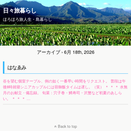
日々旅暮らし
ほろほろ旅人生・島暮らし
アーカイブ › 6月 18th, 2026
はなゑみ
谷を望む個室テーブル、例の如く一番早い時間をリクエスト。 普段は午
後8時就寝シニアカップルには宿御飯タイムは遅し。（笑） ＊ ＊ ＊ 水無
月のお献立・備忘録。 旬菜：穴子巻・鱒寿司・沢蟹など初夏のあしら
い。 ＊ ＊ ＊ …
Back to top