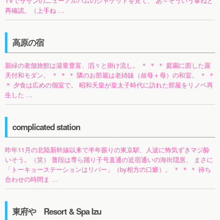
TVでサザンのニューアルバムのジャケットを見て、 あ～そういう事ねと
再確認。（上手ね …
高原の宿
新緑の老舗旅館は湯量豊富、滔々と掛け流し。 ＊ ＊ ＊ 庭園に面した露
天付和モダン。 ＊ ＊ ＊ 隣のお部屋は老姉妹（叔母＋母）の和室。 ＊ ＊
＊ 夕食は広めの個室で。 昭和天皇が皇太子時代に訪れた部屋をリノベ再
生した …
complicated station
昨年11月の北陸新幹線以来で半年振りの東京駅、人波に怖気ずきマジ酔
いそう。（笑） 普段は専ら踊り子号直通の近宿通いの海街隠居、 まさに
「トーキョーステーションはリバー」（by相方の口癖）。 ＊ ＊ ＊ 待ち
合わせの時間ま …
東府や Resort & Spa Izu