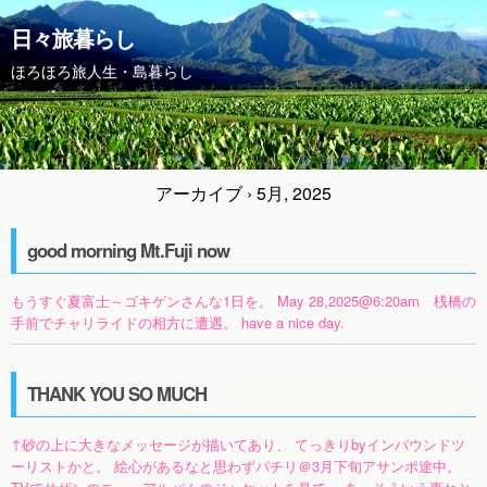
日々旅暮らし
ほろほろ旅人生・島暮らし
アーカイブ › 5月, 2025
good morning Mt.Fuji now
もうすぐ夏富士～ゴキゲンさんな1日を。 May 28,2025@6:20am 桟橋の
手前でチャリライドの相方に遭遇。 have a nice day.
THANK YOU SO MUCH
↑砂の上に大きなメッセージが描いてあり、 てっきりbyインバウンドツ
ーリストかと。 絵心があるなと思わずパチリ＠3月下旬アサンポ途中。