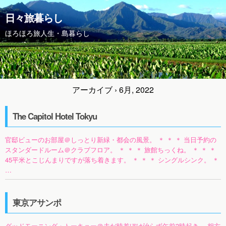
日々旅暮らし
ほろほろ旅人生・島暮らし
アーカイブ › 6月, 2022
The Capitol Hotel Tokyu
官邸ビューのお部屋＠しっとり新緑・都会の風景。 ＊ ＊ ＊ 当日予約の
スタンダードルーム＠クラブフロア。 ＊ ＊ ＊ 旅館ちっくね。 ＊ ＊ ＊
45平米とこじんまりですが落ち着きます。 ＊ ＊ ＊ シングルシンク。 ＊
…
東京アサンポ
グッドモーニング・トーキョー＠未だ時差ぼけ治らず午前3時起き。 相方