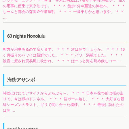
の用事に便乗で東京泊です。 ＊ ＊ ＊ 徒歩1分＠至近の神社へ。 ＊ ＊ ＊
しーんと都会の森閑＠午前6時。 ＊ ＊ ＊ 一番乗りかと思いきや、 ＊ ＊
…
60 nights Honolulu
相方が用事あるので戻ります。 ＊ ＊ ＊ 次は冬でしょうか。 ＊ ＊ ＊ 16
ヶ月振りのハワイは新鮮でした。 ＊ ＊ ＊ パワー満載でした。 ＊ ＊ ＊
波音に癒され貿易風に吹かれ、 ＊ ＊ ＊ ぼーっと海を眺め飲むコー …
海街アサンポ
時差ぼけにてアサイチからぶらぶら～。 ＊ ＊ ＊ 日本を発つ前は桜の走
りで、今は緑のトンネル。 ＊ ＊ ＊ 苔ガール嬉し。 ＊ ＊ ＊ 大好きな新
緑シーズンのラスト、ギリで間に合った模様。 ＊ ＊ ＊ 最後に訪れたの
は冬 …