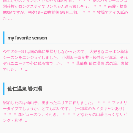
雨上がりのアサンポ・ひんやり緑の小径。 ＊ ＊ ＊ 夏のハイシーズンは
別荘族がロングステイでワンちゃん達も嬉しそう。 ＊ ＊ ＊ 南麓・標高
900Mですが、朝夕18～20度前後＠8月上旬。 ＊ ＊ ＊ 牧場でアイス舐め
た …
my favorite season
今年の5～6月は南の島に里帰りしなかったので、 大好きなニッポン新緑
シーズンをエンジョイしました。 小淵沢～奈良井・軽井沢～須坂、それ
ぞれユニークで心に残る旅でした。 ＊ ＊ 花仙庵 仙仁温泉 岩の湯、素敵
でした。 ＊ …
仙仁温泉 岩の湯
宿泊したのは仙山亭、奥まったエリアに在りました。 ＊ ＊ ＊ ファミリ
ータイプでしょうか、とても広いです。（一部屋のみドタキャンあり）
＊ ＊ ＊ 森ビューのラナイ付き。 ＊ ＊ ＊ どなたかの山荘ちっくなリビ
ング・和洋 …