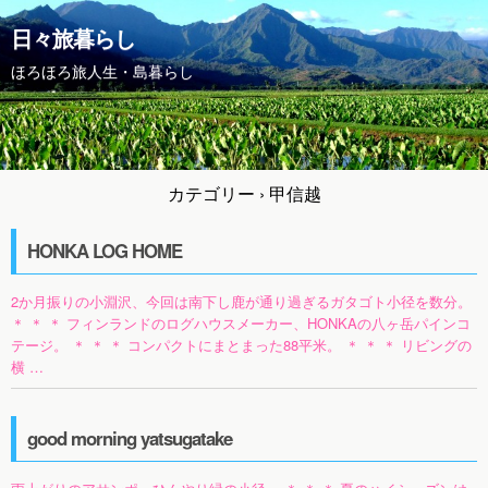
日々旅暮らし
ほろほろ旅人生・島暮らし
カテゴリー ›
甲信越
HONKA LOG HOME
2か月振りの小淵沢、今回は南下し鹿が通り過ぎるガタゴト小径を数分。
＊ ＊ ＊ フィンランドのログハウスメーカー、HONKAの八ヶ岳パインコ
テージ。 ＊ ＊ ＊ コンパクトにまとまった88平米。 ＊ ＊ ＊ リビングの
横 …
good morning yatsugatake