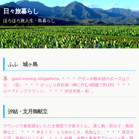
日々旅暮らし
ほろほろ旅人生・島暮らし
ふふ 城ヶ島
good morning Johgashima. ＊ ＊ ＊ アサンポ爺＠謎のポーズはク
セ。（笑） ＊ ＊ ＊ がっしり存在感・岬に佇む4階建てBLDG. ＊ ＊ ＊
ルーフトップラウンジ。 ＊ ＊ ＊ 伊豆半島～初 …
汐結・文月御献立
ラウンジで食前酒をいただき個室で夕食タイム。 蒸し鮑・肝みそ・無花
果など。 ＊ ＊ ＊ 本まぐろ・とろめかじき。地魚など。 ＊ ＊ ＊ 枝豆す
り流・海老ひりょうず。 ＊ ＊ ＊ 組肴：水蛸と車海老アヒージョ風・飛