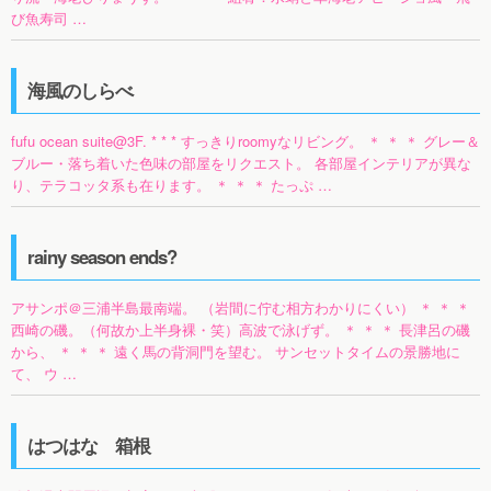
び魚寿司 …
海風のしらべ
fufu ocean suite@3F. * * * すっきりroomyなリビング。 ＊ ＊ ＊ グレー＆
ブルー・落ち着いた色味の部屋をリクエスト。 各部屋インテリアが異な
り、テラコッタ系も在ります。 ＊ ＊ ＊ たっぷ …
rainy season ends?
アサンポ＠三浦半島最南端。 （岩間に佇む相方わかりにくい） ＊ ＊ ＊
西崎の磯。（何故か上半身裸・笑）高波で泳げず。 ＊ ＊ ＊ 長津呂の磯
から、 ＊ ＊ ＊ 遠く馬の背洞門を望む。 サンセットタイムの景勝地に
て、 ウ …
はつはな 箱根