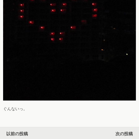
ぐんないっ。
以前の投稿
次の投稿