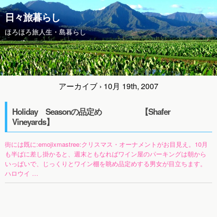
日々旅暮らし
ほろほろ旅人生・島暮らし
アーカイブ › 10月 19th, 2007
Holiday Seasonの品定め 【Shafer
Vineyards】
街には既に:emojixmastree:クリスマス・オーナメントがお目見え。10月
も半ばに差し掛かると、週末ともなればワイン屋のパーキングは朝から
いっぱいで、じっくりとワイン棚を眺め品定めする男女が目立ちます。
ハロウイ …