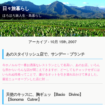
日々旅暮らし
ほろほろ旅人生・島暮らし
アーカイブ › 10月 15th, 2007
あのスタイリッシュ店で、サンデー・ブランチ
今ホノルルで一番お洒落なレストランとして名高い、あのお店。いろん
な所からいろんな話が聞こえてきますが、どーしてもチェックせずには
いられぬ性格ってことで、嫌がるオットを引き連れ出かけて来ました。
最近ニューオープンした店に対 …
天使のキッスに、胸ギュッ 【Bacio Divino】
【Sonoma Cutrer】