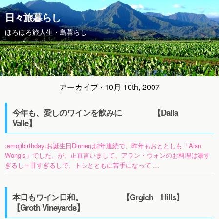
日々旅暮らし
ほろほろ旅人生・島暮らし
アーカイブ › 10月 10th, 2007
今年も、愛しのワインを飲みに 【Dalla
Valle】
:emojibirthday:お誕生日Dinnerは2年連続で、昨年もおととしも「Alan
Wong’s」でした。が、正直言いまして、アラン・ウォンのお料理は濃す
ぎるし＋甘すぎるしで、トシとともに苦手になって …
本日もワイン日和。 【Grgich Hills】
【Groth Vineyards】