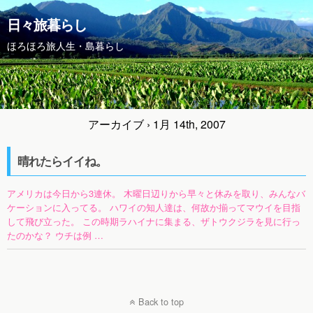
日々旅暮らし
ほろほろ旅人生・島暮らし
アーカイブ › 1月 14th, 2007
晴れたらイイね。
アメリカは今日から3連休。 木曜日辺りから早々と休みを取り、みんなバ
ケーションに入ってる。 ハワイの知人達は、何故か揃ってマウイを目指
して飛び立った。 この時期ラハイナに集まる、ザトウクジラを見に行っ
たのかな？ ウチは例 …
Back to top