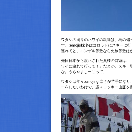
ワタシの周りのハワイの親達は、島の偏
す。:emojiski:冬はコロラドにスキー
連れてと、エンゲル係数ならぬ旅係数は
先日日本から渡ハされた奥様の口癖は、「:em
ワイに連れて行って！」だとか。スキー
な。うらやましーこって。
ワタシは年々:emojing:寒さが苦手
ーをしたいわけで、遥々ロッキー山脈を目指