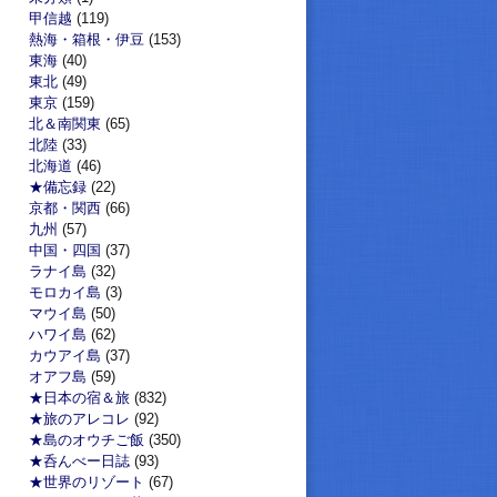
甲信越
(119)
熱海・箱根・伊豆
(153)
東海
(40)
東北
(49)
東京
(159)
北＆南関東
(65)
北陸
(33)
北海道
(46)
★備忘録
(22)
京都・関西
(66)
九州
(57)
中国・四国
(37)
ラナイ島
(32)
モロカイ島
(3)
マウイ島
(50)
ハワイ島
(62)
カウアイ島
(37)
オアフ島
(59)
★日本の宿＆旅
(832)
★旅のアレコレ
(92)
★島のオウチご飯
(350)
★呑んべー日誌
(93)
★世界のリゾート
(67)