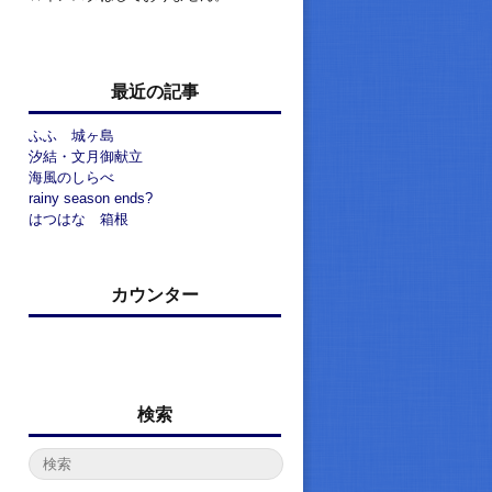
最近の記事
ふふ 城ヶ島
汐結・文月御献立
海風のしらべ
rainy season ends?
はつはな 箱根
カウンター
検索