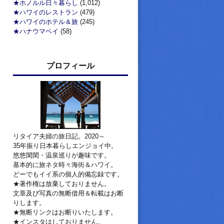
★ホノルル日々暮らし
(1,012)
★ハワイのレストラン
(479)
★ハワイのホテル＆旅
(245)
★ハナウマベイ
(58)
プロフィール
リタイア夫婦の旅日記。2020～
35年振り日本暮らしエンジョイ中。
悠悠閑閑・温泉巡りが趣味です。
基本的に旅ネタ時々海街＆ハワイ。
どーでもイイ系の個人的備忘録です。
★著作権は放棄しておりません。
文章及び写真の無断借用＆転載はお断
りします。
★無断リンクはお断りいたします。
★インスタはしておりません。