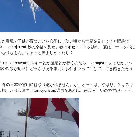
った環境で子供が育つことを心配し、幼い頃から世界を見せようと躍起で
に行き、:emojialeaf:秋の京都を見せ、春はオセアニアを訪れ、夏はヨーロッパに
かなりなもん。ちょっと羨ましかったり？
ojisnowman:スキーとか温泉とか行くのなら、:emojisun:あったかいハ
場や温泉が周りにどっさりある東北にお住まいってことで、行き飽きたそう
になり、冬の日本や雪山には余り魅かれません。が、オットは、やはり、冬はスキ
したりします。:emojionsen:温泉があれば、尚よろしいのですが・・・。