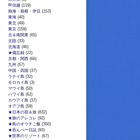
甲信越
(119)
熱海・箱根・伊豆
(153)
東海
(40)
東北
(49)
東京
(159)
北＆南関東
(65)
北陸
(33)
北海道
(46)
★備忘録
(22)
京都・関西
(66)
九州
(57)
中国・四国
(37)
ラナイ島
(32)
モロカイ島
(3)
マウイ島
(50)
ハワイ島
(62)
カウアイ島
(37)
オアフ島
(59)
★日本の宿＆旅
(832)
★旅のアレコレ
(92)
★島のオウチご飯
(350)
★呑んべー日誌
(93)
★世界のリゾート
(67)