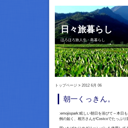
日々旅暮らし
ほろほろ旅人生・島暮らし
トップページ
2012 6月 06
朝一くっきん。
:emojispark:眩しい朝日を浴びて～本
例の如く、相方さんがCostcoでたっぷ