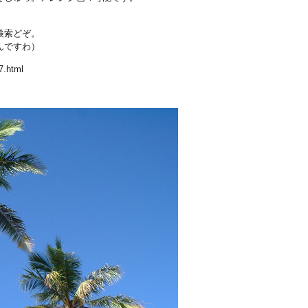
検索どぞ。
んですわ）
.html