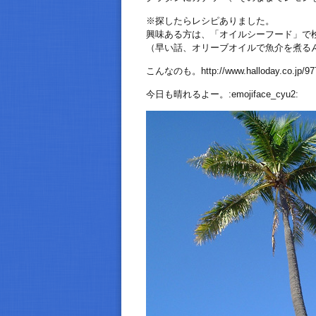
※探したらレシピありました。
興味ある方は、「オイルシーフード」で
（早い話、オリーブオイルで魚介を煮る
こんなのも。http://www.halloday.co.jp/977
今日も晴れるよー。:emojiface_cyu2: