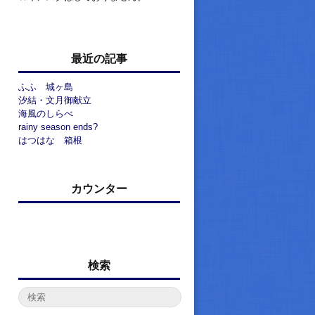
最近の記事
ふふ 城ヶ島
汐結・文月御献立
海風のしらべ
rainy season ends?
はつはな 箱根
カウンター
検索