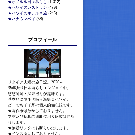
★ホノルル日々暮らし
(1,012)
★ハワイのレストラン
(479)
★ハワイのホテル＆旅
(245)
★ハナウマベイ
(58)
プロフィール
リタイア夫婦の旅日記。2020～
35年振り日本暮らしエンジョイ中。
悠悠閑閑・温泉巡りが趣味です。
基本的に旅ネタ時々海街＆ハワイ。
どーでもイイ系の個人的備忘録です。
★著作権は放棄しておりません。
文章及び写真の無断借用＆転載はお断
りします。
★無断リンクはお断りいたします。
★インスタはしておりません。