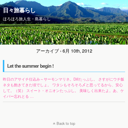
日々旅暮らし
ほろほろ旅人生・島暮らし
アーカイブ › 6月 10th, 2012
Let the summer begin !
昨日のアサイチ仕込み～サーモンマリネ。Dillたっぷし。 さすがにウチ飯
ネタも飽きてきた頃でしょ。 ワタシもそろそろ〆と思ってるから、安心
して。（笑） スイート・オニオンたっぷし。 美味しく出来たよ。あ、ケ
イパー忘れとる …
Back to top