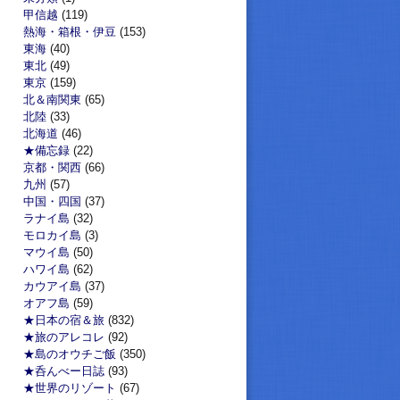
甲信越
(119)
熱海・箱根・伊豆
(153)
東海
(40)
東北
(49)
東京
(159)
北＆南関東
(65)
北陸
(33)
北海道
(46)
★備忘録
(22)
京都・関西
(66)
九州
(57)
中国・四国
(37)
ラナイ島
(32)
モロカイ島
(3)
マウイ島
(50)
ハワイ島
(62)
カウアイ島
(37)
オアフ島
(59)
★日本の宿＆旅
(832)
★旅のアレコレ
(92)
★島のオウチご飯
(350)
★呑んべー日誌
(93)
★世界のリゾート
(67)