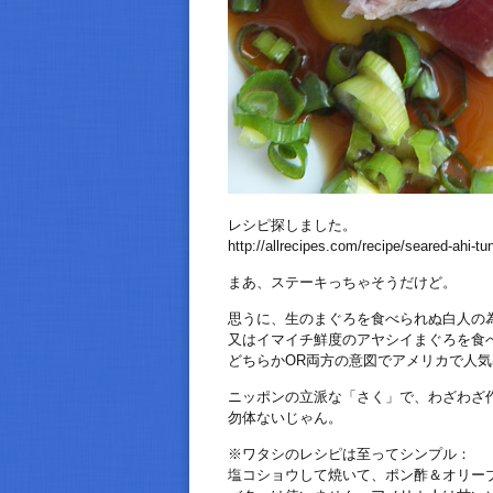
レシピ探しました。
http://allrecipes.com/recipe/seared-ahi-tu
まあ、ステーキっちゃそうだけど。
思うに、生のまぐろを食べられぬ白人の
又はイマイチ鮮度のアヤシイまぐろを食
どちらかOR両方の意図でアメリカで人
ニッポンの立派な「さく」で、わざわざ
勿体ないじゃん。
※ワタシのレシピは至ってシンプル：
塩コショウして焼いて、ポン酢＆オリー