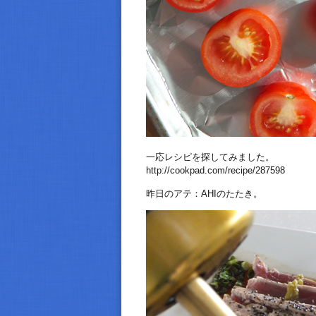
一応レシピを探してみました。
http://cookpad.com/recipe/287598
昨日のアテ：AHIのたたき。