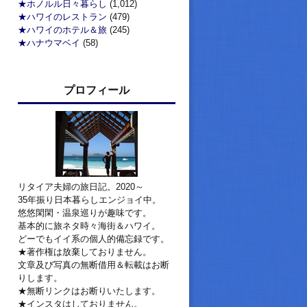
★ホノルル日々暮らし
(1,012)
★ハワイのレストラン
(479)
★ハワイのホテル＆旅
(245)
★ハナウマベイ
(58)
プロフィール
リタイア夫婦の旅日記。2020～
35年振り日本暮らしエンジョイ中。
悠悠閑閑・温泉巡りが趣味です。
基本的に旅ネタ時々海街＆ハワイ。
どーでもイイ系の個人的備忘録です。
★著作権は放棄しておりません。
文章及び写真の無断借用＆転載はお断
りします。
★無断リンクはお断りいたします。
★インスタはしておりません。