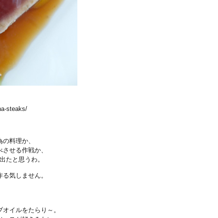
na-steaks/
為の料理か、
べさせる作戦か、
気出たと思うわ。
作る気しません。
ブオイルをたらり～。