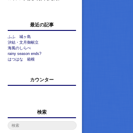
最近の記事
ふふ 城ヶ島
汐結・文月御献立
海風のしらべ
rainy season ends?
はつはな 箱根
カウンター
検索