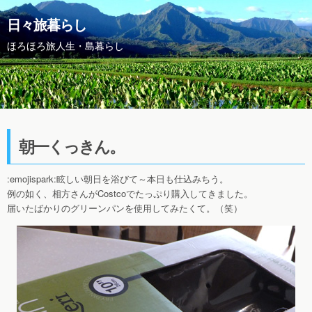
日々旅暮らし
ほろほろ旅人生・島暮らし
朝一くっきん。
:emojispark:眩しい朝日を浴びて～本日も仕込みちう。
例の如く、相方さんがCostcoでたっぷり購入してきました。
届いたばかりのグリーンパンを使用してみたくて。（笑）