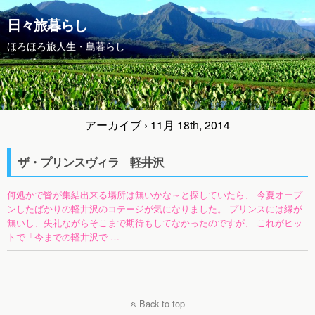
日々旅暮らし
ほろほろ旅人生・島暮らし
アーカイブ › 11月 18th, 2014
ザ・プリンスヴィラ 軽井沢
何処かで皆が集結出来る場所は無いかな～と探していたら、 今夏オープ
ンしたばかりの軽井沢のコテージが気になりました。 プリンスには縁が
無いし、失礼ながらそこまで期待もしてなかったのですが、 これがヒッ
トで「今までの軽井沢で …
Back to top