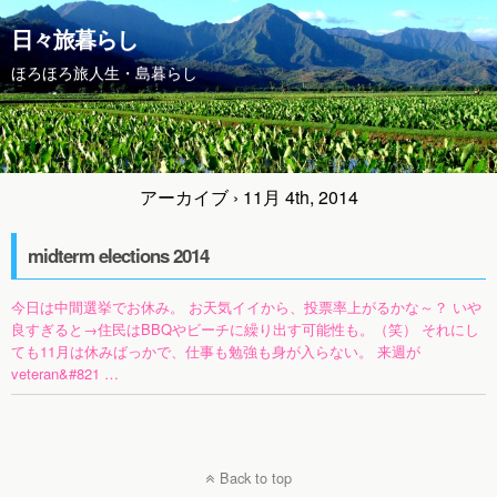
日々旅暮らし
ほろほろ旅人生・島暮らし
アーカイブ › 11月 4th, 2014
midterm elections 2014
今日は中間選挙でお休み。 お天気イイから、投票率上がるかな～？ いや
良すぎると→住民はBBQやビーチに繰り出す可能性も。（笑） それにし
ても11月は休みばっかで、仕事も勉強も身が入らない。 来週が
veteran&#821 …
Back to top