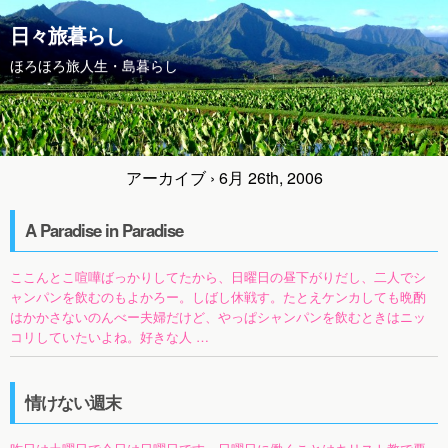
日々旅暮らし
ほろほろ旅人生・島暮らし
アーカイブ › 6月 26th, 2006
A Paradise in Paradise
ここんとこ喧嘩ばっかりしてたから、日曜日の昼下がりだし、二人でシ
ャンパンを飲むのもよかろー。しばし休戦す。たとえケンカしても晩酌
はかかさないのんべー夫婦だけど、やっぱシャンパンを飲むときはニッ
コリしていたいよね。好きな人 …
情けない週末