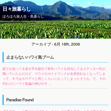
日々旅暮らし
ほろほろ旅人生・島暮らし
アーカイブ › 6月 18th, 2006
止まらないハワイ島ブーム
誰でも知ってる某大手出版社で長年ハワイを担当してるエディター氏が
嘆いていたんだけど、マウイのガイドブックが全然売れなくなってしま
って、今ではカウアイと同じくらいになってしまったそうな。で、その
代わりにハワイ島編の伸びがす …
Paradise Found