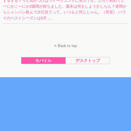
ずるずる～っと気がつけばウイークエンドに突入です。ぶろぐ初めてど
ーにかこーにか2週間が経ちました。週末は何をしようかしらん？昼間か
らシャンパン飲んで夕日見てって、いつもと同じじゃん。（苦笑） ハワ
イのベストシーズンは6月 …
Back to top
モバイル
デスクトップ