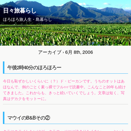
日々旅暮らし
ほろほろ旅人生・島暮らし
アーカイブ › 6月 8th, 2006
午後2時40分のほろほろー
今日も恥ずかしいくらいに（？）ド・ピーカンです。うちのオットはあ
ほなんで、例のごとく素っ裸でフル○○で読書中。こんなこと20年も続け
てきました。これからも、きっと続いていくでしょう。文章は短く、写
真はデカクをモットーに。
マウイのB&Bその②