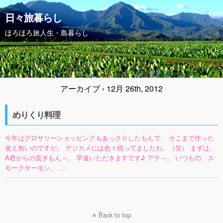
日々旅暮らし
ほろほろ旅人生・島暮らし
アーカイブ › 12月 26th, 2012
めりくり料理
今年はグロサリーショッピングもあっさりしたもんで、 そこまで作った
覚え無いのですが、 デジカメには色々残ってましたわ。（笑） まずは、
A君からの貢ぎもん～。 早速いただきますです♪ アテ～。 いつもの、ス
モークサーモン。 …
Back to top