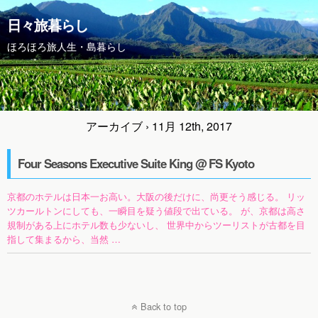
日々旅暮らし
ほろほろ旅人生・島暮らし
アーカイブ › 11月 12th, 2017
Four Seasons Executive Suite King @ FS Kyoto
京都のホテルは日本一お高い。大阪の後だけに、尚更そう感じる。 リッ
ツカールトンにしても、一瞬目を疑う値段で出ている。 が、京都は高さ
規制がある上にホテル数も少ないし、 世界中からツーリストが古都を目
指して集まるから、当然 …
Back to top