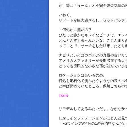
が、毎回「うーん」と不完全燃焼気味の
いわく、
リゾートが巨大過ぎるし、セットバック
「何処かに無いの？
ぴたっと静かなキレイなビーチで、エレ
とんとんすぐ海～みたいな、こじんまり
ってことで、サーチをした結果、たどり
ナピリといえばカパルアの真横の古いリ
アメリカ人ファミリーが長期滞在するよ
とっても庶民的な小さな宿が並んでいま
ロケーションは良いものの、
何処も老朽化で胸ふたぐような内装のホ
と半ば諦めていたところ、偶然こちらの
Home
リモデルしてあるみたいだし、なかなか
しかしインフォメーションがほとんど見
「FSワイレアの4分の1の宿泊料なんだ