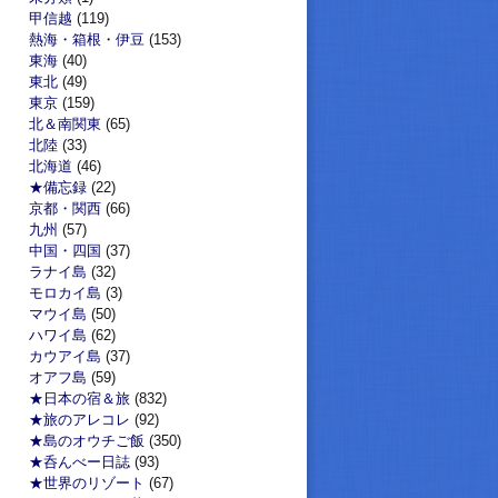
甲信越
(119)
熱海・箱根・伊豆
(153)
東海
(40)
東北
(49)
東京
(159)
北＆南関東
(65)
北陸
(33)
北海道
(46)
★備忘録
(22)
京都・関西
(66)
九州
(57)
中国・四国
(37)
ラナイ島
(32)
モロカイ島
(3)
マウイ島
(50)
ハワイ島
(62)
カウアイ島
(37)
オアフ島
(59)
★日本の宿＆旅
(832)
★旅のアレコレ
(92)
★島のオウチご飯
(350)
★呑んべー日誌
(93)
★世界のリゾート
(67)