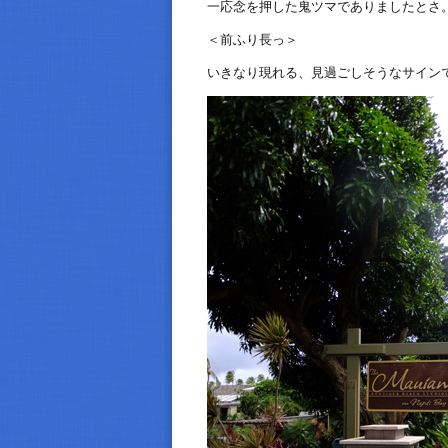
一応念を押した鬼ツマでありましたとさ
＜前ふり長っ＞
いきなり現れる、見過ごしそうなサイン