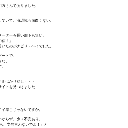
相方さんでありました。
していて、海環境も面白くない。
ベーターも長い廊下も無い、
の宿！」
着いたのがナピリ・ベイでした。
ゾートで、
うな、
す。
テルばかりだし・・・
サイトを見つけました。
イイ感じじゃないですか。
つからず、少々不安あり、
から、文句言わないでよ！」と