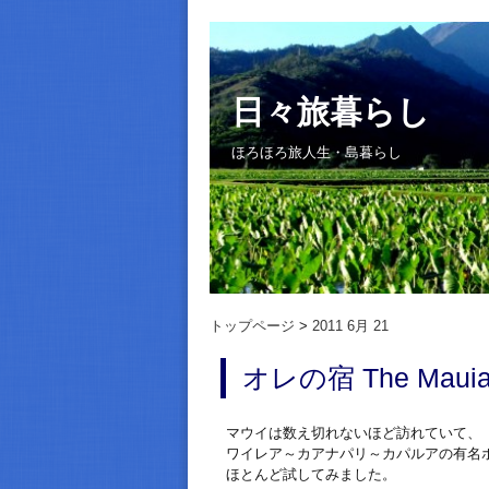
日々旅暮らし
ほろほろ旅人生・島暮らし
トップページ
2011 6月 21
オレの宿 The Mauian 
マウイは数え切れないほど訪れていて、
ワイレア～カアナパリ～カパルアの有名
ほとんど試してみました。