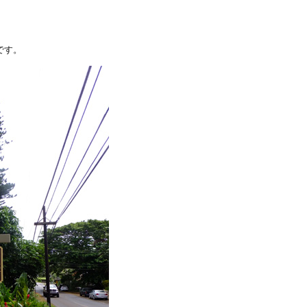
。
です。