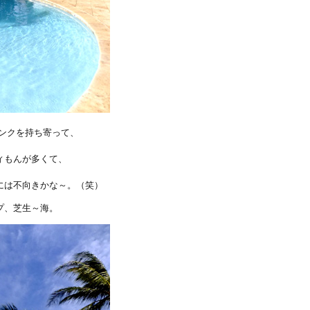
リンクを持ち寄って、
ィもんが多くて、
には不向きかな～。（笑）
プ、芝生～海。