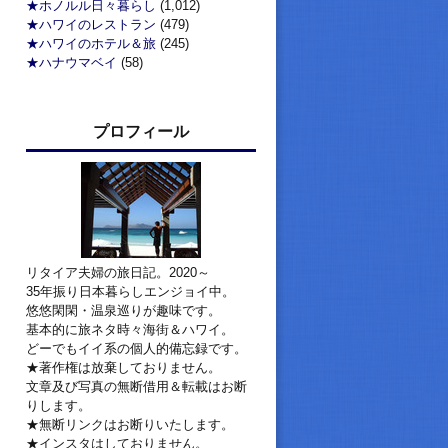
★ホノルル日々暮らし
(1,012)
★ハワイのレストラン
(479)
★ハワイのホテル＆旅
(245)
★ハナウマベイ
(58)
プロフィール
リタイア夫婦の旅日記。2020～
35年振り日本暮らしエンジョイ中。
悠悠閑閑・温泉巡りが趣味です。
基本的に旅ネタ時々海街＆ハワイ。
どーでもイイ系の個人的備忘録です。
★著作権は放棄しておりません。
文章及び写真の無断借用＆転載はお断
りします。
★無断リンクはお断りいたします。
★インスタはしておりません。