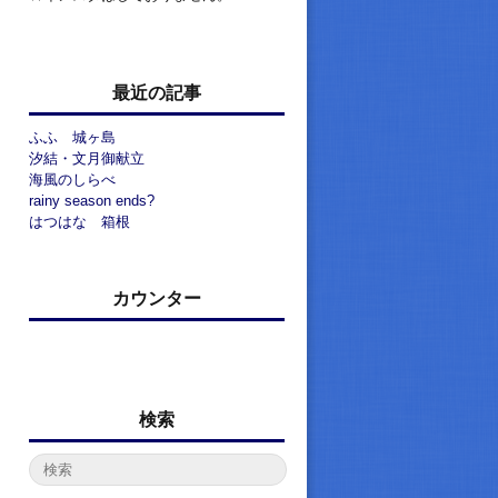
最近の記事
ふふ 城ヶ島
汐結・文月御献立
海風のしらべ
rainy season ends?
はつはな 箱根
カウンター
検索