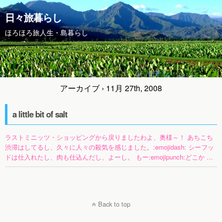
日々旅暮らし
ほろほろ旅人生・島暮らし
アーカイブ › 11月 27th, 2008
a little bit of salt
ラストミニッツ・ショッピングから戻りましたわよ、奥様～！ あちこち
渋滞はしてるし、久々に人々の殺気を感じました。:emojidash: シーフッ
ドは仕入れたし、肉も仕込んだし、よーし。 もー:emojipunch:どこか …
Back to top