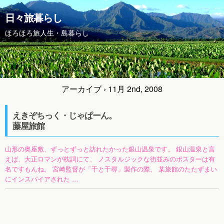
日々旅暮らし
ほろほろ旅人生・島暮らし
アーカイブ › 11月 2nd, 2008
えきぞちっく・じゃぱーん。
藤屋旅館
山形の奥座敷、ずっとずっと訪れたかった銀山温泉です。 銀山温泉と言
えば、大正ロマンが枕詞にて、 ノスタルジックな街並みのポスターは有
名ですもんね。 宮崎監督が「千と千尋」製作の際、 某旅館のたたずまい
にインスパイアされた …