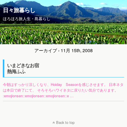
日々旅暮らし
ほろほろ旅人生・島暮らし
アーカイブ › 11月 15th, 2008
いまどきなお宿
熱海ふふ
今朝はすっかり涼しくなり、Hoiday Seasonを感じさせます。 日本ネタ
は本日で終了にて、 そろそろハワイネタに戻りたい気分であります。
:emojionsen::emojionsen::emojionsen::e …
Back to top