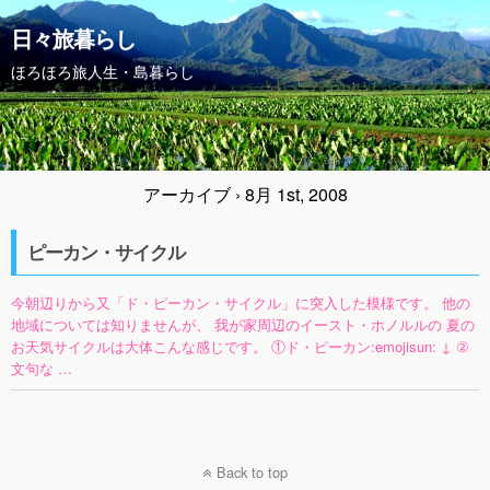
日々旅暮らし
ほろほろ旅人生・島暮らし
アーカイブ › 8月 1st, 2008
ピーカン・サイクル
今朝辺りから又「ド・ピーカン・サイクル」に突入した模様です。 他の
地域については知りませんが、 我が家周辺のイースト・ホノルルの 夏の
お天気サイクルは大体こんな感じです。 ①ド・ピーカン:emojisun: ↓ ②
文句な …
Back to top