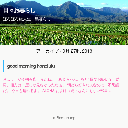
日々旅暮らし
ほろほろ旅人生・島暮らし
アーカイブ › 9月 27th, 2013
good morning honolulu
おはよー＠今朝も真っ赤だね。 あまちゃん、あと1回でお終い？ 結
局、相方は一度しか見なかったなぁ。 朝どら好きな人なのに、不思議
だ。 今日も晴れるよ。 ALOHA おまけ＜続・なんにもない部屋 …
Back to top