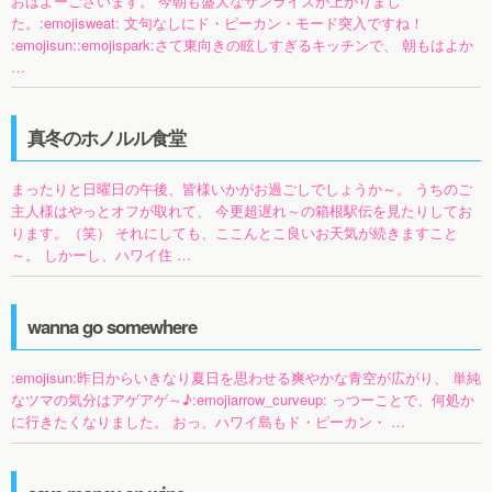
おはよーございます。 今朝も盛大なサンライズが上がりまし
た。:emojisweat: 文句なしにド・ピーカン・モード突入ですね！
:emojisun::emojispark:さて東向きの眩しすぎるキッチンで、 朝もはよか
…
真冬のホノルル食堂
まったりと日曜日の午後、皆様いかがお過ごしでしょうか～。 うちのご
主人様はやっとオフが取れて、 今更超遅れ～の箱根駅伝を見たりしてお
ります。（笑） それにしても、ここんとこ良いお天気が続きますこと
～。 しかーし、ハワイ住 …
wanna go somewhere
:emojisun:昨日からいきなり夏日を思わせる爽やかな青空が広がり、 単純
なツマの気分はアゲアゲ～♪:emojiarrow_curveup: っつーことで、何処か
に行きたくなりました。 おっ、ハワイ島もド・ピーカン・ …