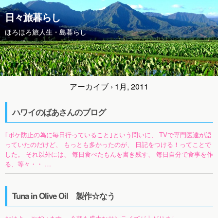
日々旅暮らし
ほろほろ旅人生・島暮らし
アーカイブ › 1月, 2011
ハワイのばあさんのブログ
｢ボケ防止の為に毎日行っていること｣という問いに、 TVで専門医達が語
っていたのだけど、 もっとも多かったのが、 日記をつける！ってことで
した。 それ以外には、 毎日食べたもんを書き残す、 毎日自分で食事を作
る、等々・・ …
Tuna in Olive Oil 製作☆なう